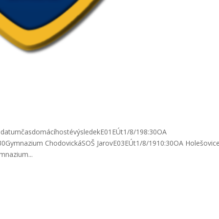
.dendatumčasdomácíhostévýsledekE01EÚt1/8/198:30OA
:30Gymnazium ChodovickáSOŠ JarovE03EÚt1/8/1910:30OA Holešovic
mnazium...