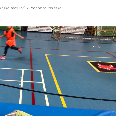
ihláška zde:FLSŠ – PropozicePrihlaska