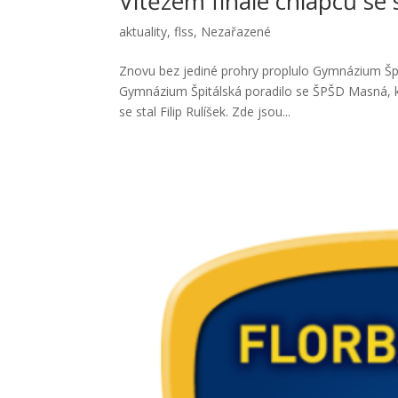
Vítězem finále chlapců se s
aktuality
,
flss
,
Nezařazené
Znovu bez jediné prohry proplulo Gymnázium Špitá
Gymnázium Špitálská poradilo se ŠPŠD Masná, kte
se stal Filip Rulíšek. Zde jsou...