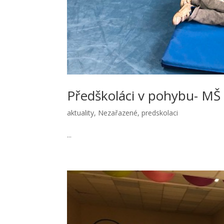
Předškoláci v pohybu- MŠ
aktuality
,
Nezařazené
,
predskolaci
...