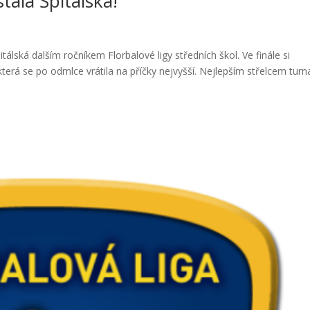
tala Špitálská!
lská dalším ročníkem Florbalové ligy středních škol. Ve finále si
rá se po odmlce vrátila na příčky nejvyšší. Nejlepším střelcem turn