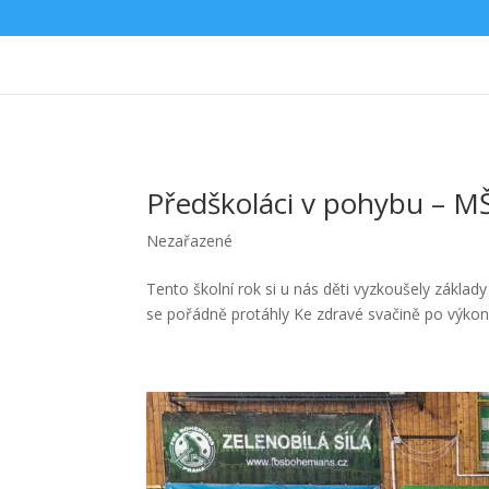
Předškoláci v pohybu – MŠ
Nezařazené
Tento školní rok si u nás děti vyzkoušely základ
se pořádně protáhly Ke zdravé svačině po výkonu