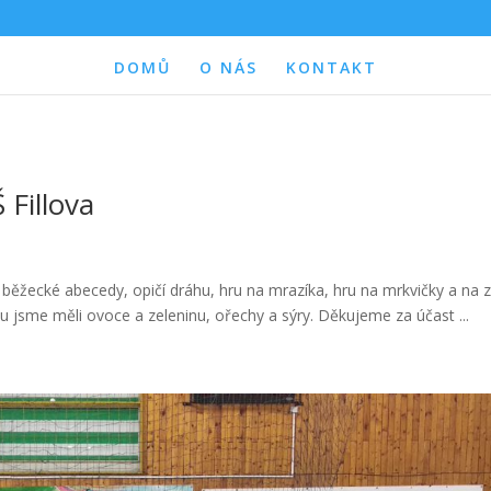
DOMŮ
O NÁS
KONTAKT
 Fillova
y běžecké abecedy, opičí dráhu, hru na mrazíka, hru na mrkvičky a na 
 jsme měli ovoce a zeleninu, ořechy a sýry. Děkujeme za účast ...