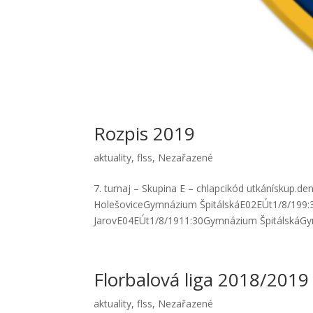
Rozpis 2019
aktuality
,
flss
,
Nezařazené
7. turnaj – Skupina E – chlapcikód utkánískup
HolešoviceGymnázium ŠpitálskáE02EÚt1/8/199
JarovE04EÚt1/8/1911:30Gymnázium ŠpitálskáGy
Florbalová liga 2018/2019
aktuality
,
flss
,
Nezařazené