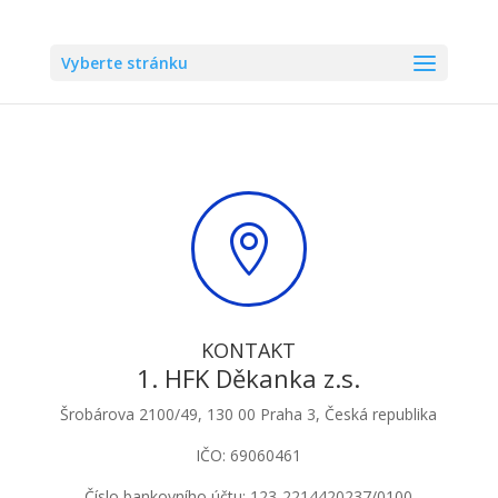
Vyberte stránku

KONTAKT
1. HFK Děkanka z.s.
Šrobárova 2100/49, 130 00 Praha 3, Česká republika
IČO: 69060461
Číslo bankovního účtu: 123-2214420237/0100