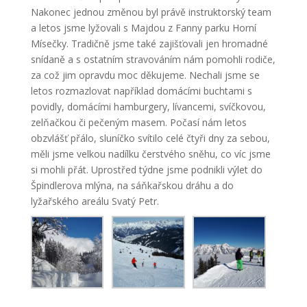
Nakonec jednou změnou byl právě instruktorský team
a letos jsme lyžovali s Majdou z Fanny parku Horní
Mísečky. Tradičně jsme také zajišťovali jen hromadné
snídaně a s ostatním stravováním nám pomohli rodiče,
za což jim opravdu moc děkujeme. Nechali jsme se
letos rozmazlovat například domácími buchtami s
povidly, domácími hamburgery, lívancemi, svíčkovou,
zelňačkou či pečeným masem. Počasí nám letos
obzvlášť přálo, sluníčko svítilo celé čtyři dny za sebou,
měli jsme velkou nadílku čerstvého sněhu, co víc jsme
si mohli přát. Uprostřed týdne jsme podnikli výlet do
Špindlerova mlýna, na sáňkařskou dráhu a do
lyžařského areálu Svatý Petr.