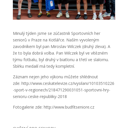
Minulý týden jsme se zúčastnili Sportovních her
seniorů v Praze na Kotlářce. Naším vyvoleným
zavodníkem byl pan Miroslav Wilczek (druhý zleva). A
že to byla dobrá volba. Pan Wilczek byl ve vítězném
týmu fotbalu, byl druhý v biatlonu a třetí ve slalomu.
Sbírku medailí má tedy kompletní.
Záznam nejen jeho výkonu můžete shlédnout
zde: http://www.ceskatelevize.cz/ivysilani/10103510226
-sport-v-regionech/218471290031051-sportovni-hry-
senioru-ceske-republiky-2018
Fotogalerie zde: http://www.budfitseniore.cz